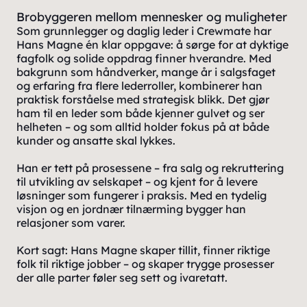
Brobyggeren mellom mennesker og muligheter
Som grunnlegger og daglig leder i Crewmate har
Hans Magne én klar oppgave: å sørge for at dyktige
fagfolk og solide oppdrag finner hverandre. Med
bakgrunn som håndverker, mange år i salgsfaget
og erfaring fra flere lederroller, kombinerer han
praktisk forståelse med strategisk blikk. Det gjør
ham til en leder som både kjenner gulvet og ser
helheten – og som alltid holder fokus på at både
kunder og ansatte skal lykkes.
Han er tett på prosessene – fra salg og rekruttering
til utvikling av selskapet – og kjent for å levere
løsninger som fungerer i praksis. Med en tydelig
visjon og en jordnær tilnærming bygger han
relasjoner som varer.
Kort sagt: Hans Magne skaper tillit, finner riktige
folk til riktige jobber – og skaper trygge prosesser
der alle parter føler seg sett og ivaretatt.